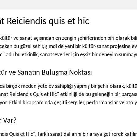
t Reiciendis quis et hic
ültür ve sanat açısından en zengin şehirlerinden biri olarak bilinir
ni çeken bu güzel şehir, şimdi de yeni bir kültür-sanat projesine 
c" adlı bu etkinlik, sanatseverler için eşsiz bir deneyim sunmayı
tür ve Sanatın Buluşma Noktası
a birçok medeniyete ev sahipliği yapmış bir şehir olarak, kültür
at Reiciendis Quis et Hic" etkinliği de bu geleneğin bir parçası
or. Etkinlik kapsamında çeşitli sergiler, performanslar ve atöl
r Var?
dis Quis et Hic", farklı sanat dallarını bir araya getirerek katı