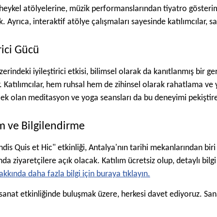
heykel atölyelerine, müzik performanslarından tiyatro gösterim
 Ayrıca, interaktif atölye çalışmaları sayesinde katılımcılar, sa
rici Gücü
erindeki iyileştirici etkisi, bilimsel olarak da kanıtlanmış bir 
 Katılımcılar, hem ruhsal hem de zihinsel olarak rahatlama ve ye
k olan meditasyon ve yoga seansları da bu deneyimi pekiştir
ım ve Bilgilendirme
dis Quis et Hic" etkinliği, Antalya'nın tarihi mekanlarından biri 
nda ziyaretçilere açık olacak. Katılım ücretsiz olup, detaylı bilg
hakkında daha fazla bilgi için buraya tıklayın.
 sanat etkinliğinde buluşmak üzere, herkesi davet ediyoruz. San