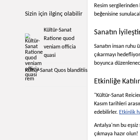
Resim sergilerinden 
Sizin için ilginç olabilir
beğenisine sunulacak.
Kültür-Sanat
Sanatın İyileşti
Ratione quod
Sanatın insan ruhu üz
veniam officia
çıkarmayı hedefliyor.
quasi
boyunca düzenlenece
Kültür-Sanat Quos blanditiis
rem
Etkinliğe Katıl
"Kültür-Sanat Reicien
Kasım tarihleri arası
edebilirler.
Etkinlik 
Antalya'nın bu eşsiz
çıkmaya hazır olun!