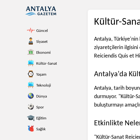
Kültür-Sana
Güncel
Antalya, Türkiye'nin k
Siyaset
ziyaretçilerin ilgisi
Ekonomi
Reiciendis Quis et Hi
Kültür-Sanat
Antalya'da Kül
Yaşam
Teknoloji
Antalya, tarih boyunc
durmuyor. "Kültür-San
Dünya
buluşturmayı amaçlıy
Spor
Eğitim
Etkinlikte Nele
Sağlık
"Kültür-Sanat Reicien